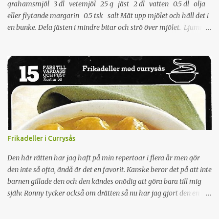
grahamsmjöl 3 dl vetemjöl 25 g jäst 2 dl vatten 0.5 dl olja
eller flytande margarin 0.5 tsk salt Mät upp mjölet och häll det i
en bunke. Dela jästen i mindre bitar och strö över mjölet. Ljumma
vattnet och häll det över jästen. Tillsätt fett och salt. Arbeta ihop
till en smidig deg. Den behöver inte jäsa. Sätt ugnen på 250°. Ta
upp degen på mjölat bakbord. Rulla ut två längder och dela varje
längd i tio bullar. Strö rikligt med kli på bakbordet och kavla ut
bullen till en tunn kaka ca 15 cm i diameter. Lägg dem efter hand
på plåtar och grädda mitt i ugnen ca 4 minuter. Passa noga så att
de inte blir brända.
Frikadeller i Currysås
Den här rätten har jag haft på min repertoar i flera år men gör
den inte så ofta, ändå är det en favorit. Kanske beror det på att inte
barnen gillade den och den kändes onödig att göra bara till mig
själv. Ronny tycker också om drätten så nu har jag gjort den en
gång om året iaf :D Receptet kommer från min receptbox som jag
prenumererade på på 1990-talet, innan allt fanns på internet. man