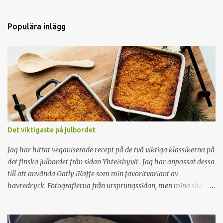
e
n
Populära inlägg
t
a
r
e
r
Det viktigaste på julbordet
Jag har hittat veganiserade recept på de två viktiga klassikerna på
det finska julbordet från sidan Yhteishyvä . Jag har anpassat dessa
till att använda Oatly iKaffe som min favoritvariant av
havredryck. Fotografierna från ursprungssidan, men mina såg
lika goda ut fast inte lika stylade bilder :) Morotslåda Morotspuré
1 kg morötter 5 dl vatten 1 tsk salt Risgrynsgröt 1 dl grötris 5 dl
havredryck tex iMat Kaffe 0,5 tsk salt Övrigt 50 g mjölkfritt